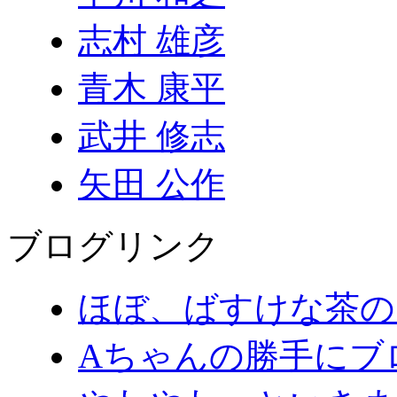
志村 雄彦
青木 康平
武井 修志
矢田 公作
ブログリンク
ほぼ、ばすけな茶の
Aちゃんの勝手にブ