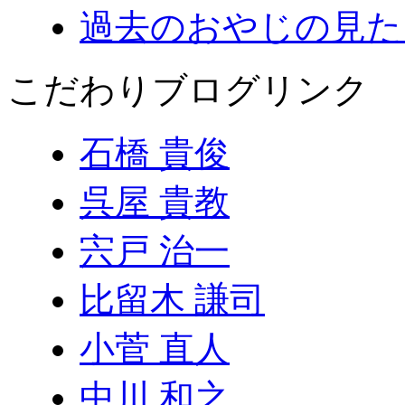
過去のおやじの見た
こだわりブログリンク
石橋 貴俊
呉屋 貴教
宍戸 治一
比留木 謙司
小菅 直人
中川 和之