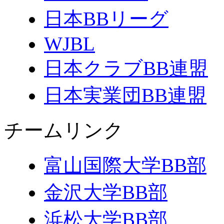
日本BBリーグ
WJBL
日本クラブBB連盟
日本実業団BB連盟
チームリンク
富山国際大学BB部
金沢大学BB部
浜松大学BB部