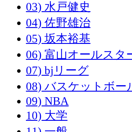
03) 水戸健史
04) 佐野雄治
05) 坂本裕基
06) 富山オールスタ
07) bjリーグ
08) バスケットボー
09) NBA
10) 大学
11) 一般