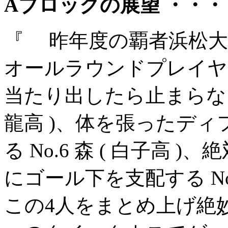
Aブロックの展望 ・・・
『 昨年度の覇者浜松大
オールラウンドプレイヤー N
当たり出したら止まらないシ
龍高 )、体を張ったデ
る No.6 森 ( 白子高
にゴール下を支配する No.
この4人をまとめ上げ絶