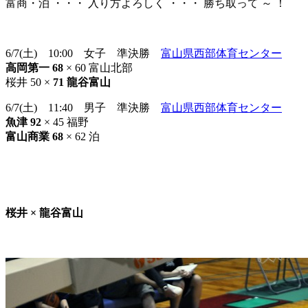
富商・泊 ・・・ 入り方よろしく ・・・ 勝ち取って ～ ！
6/7(土) 10:00 女子 準決勝
富山県西部体育センター
高岡第一 68
× 60 富山北部
桜井 50 ×
71 龍谷富山
6/7(土) 11:40 男子 準決勝
富山県西部体育センター
魚津 92
× 45 福野
富山商業 68
× 62 泊
桜井 × 龍谷富山