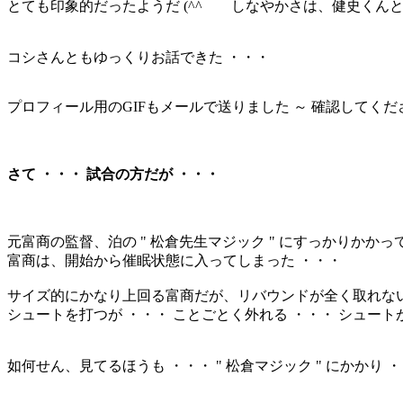
とても印象的だったようだ (^^ゞ しなやかさは、健史くん
コシさんともゆっくりお話できた ・・・
プロフィール用のGIFもメールで送りました ～ 確認してくだ
さて ・・・ 試合の方だが ・・・
元富商の監督、泊の " 松倉先生マジック " にすっかりかかっ
富商は、開始から催眠状態に入ってしまった ・・・
サイズ的にかなり上回る富商だが、リバウンドが全く取れない
シュートを打つが ・・・ ことごとく外れる ・・・ シュート
如何せん、見てるほうも ・・・ " 松倉マジック " にかかり ・・