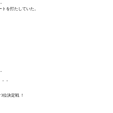
・
ートを打たしていた。
・
・・・
け3位決定戦 ！