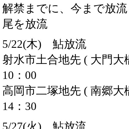
解禁までに、今まで放流した
尾を放流
5/22(木) 鮎放流
射水市土合地先 ( 大門大橋
10：00
高岡市二塚地先 ( 南郷大橋
14：30
5/27(火) 鮎放流