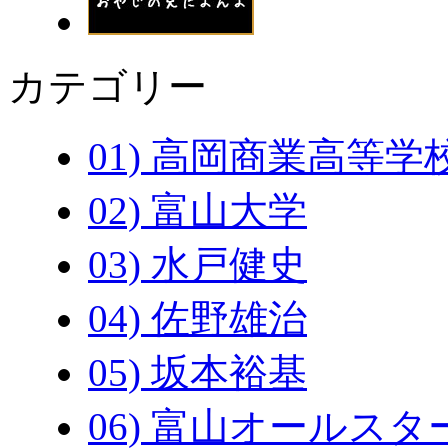
カテゴリー
01) 高岡商業高等学
02) 富山大学
03) 水戸健史
04) 佐野雄治
05) 坂本裕基
06) 富山オールスタ