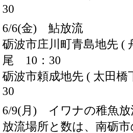
30
6/6(金) 鮎放流
砺波市庄川町青島地先 ( 舟
尾 10：30
砺波市頼成地先 ( 太田橋下
30
6/9(月) イワナの稚魚放
放流場所と数は、南砺市の