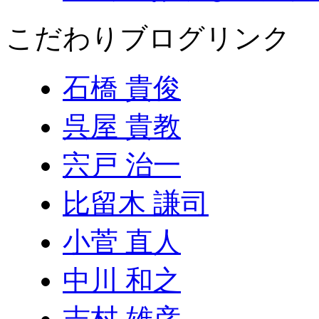
こだわりブログリンク
石橋 貴俊
呉屋 貴教
宍戸 治一
比留木 謙司
小菅 直人
中川 和之
志村 雄彦