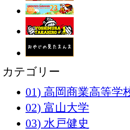
カテゴリー
01) 高岡商業高等学
02) 富山大学
03) 水戸健史