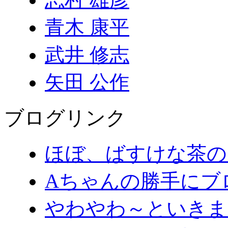
青木 康平
武井 修志
矢田 公作
ブログリンク
ほぼ、ばすけな茶の
Aちゃんの勝手にブ
やわやわ～といきま