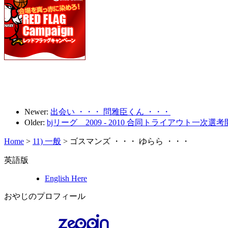
Newer:
出会い ・・・ 問雅臣くん ・・・
Older:
bjリーグ 2009 - 2010 合同トライアウト一次選
Home
>
11) 一般
>
ゴスマンズ ・・・ ゆらら ・・・
英語版
English Here
おやじのプロフィール