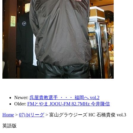
Newer:
呉屋貴教選手 ・・・ 福岡へ vol.2
Older:
FMとやま JOOU-FM 82.7MHz 今井隆信
Home
>
07) bjリーグ
>
富山グラウジーズ HC 石橋貴俊 vol.3
英語版