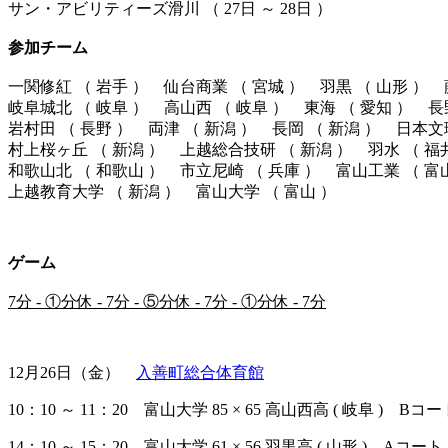
サン・アビリティーズ滑川 （ 27日 ～ 28日 ）
参加チーム
一関修紅 （ 岩手 ） 仙台商業 （ 宮城 ） 羽黒 （ 山形 ） 
岐阜城北 （ 岐阜 ） 高山西 （ 岐阜 ） 東海 （ 愛知 ） 
岩村田 （ 長野 ） 両津 （ 新潟 ） 長岡 （ 新潟 ） 日本
村上桜ヶ丘 （ 新潟 ） 上越総合技研 （ 新潟 ） 羽水 （ 福
和歌山北 （ 和歌山 ） 市立尼崎 （ 兵庫 ） 富山工業 （ 富
上越教育大学 （ 新潟 ） 富山大学 （ 富山 ）
ゲーム
7分 - ①分休 - 7分 - ⑤分休 - 7分 - ①分休 - 7分
12月26日（金）
入善町総合体育館
10：10 ～ 11：20 富山大学 85 × 65 高山西高 ( 岐阜 ) Bコー
14：10 ～ 15：20 富山大学 61 × 56 羽黒高 ( 山形 ) Aコート