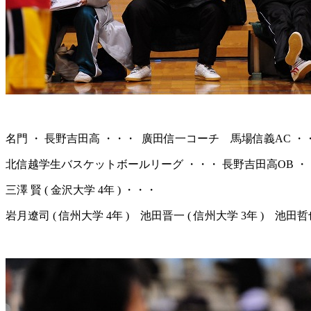
名門 ・ 長野吉田高 ・・・ 廣田信一コーチ 馬場信義AC ・
北信越学生バスケットボールリーグ ・・・ 長野吉田高OB ・
三澤 賢 ( 金沢大学 4年 ) ・・・
岩月遼司 ( 信州大学 4年 ) 池田晋一 ( 信州大学 3年 ) 池田哲也