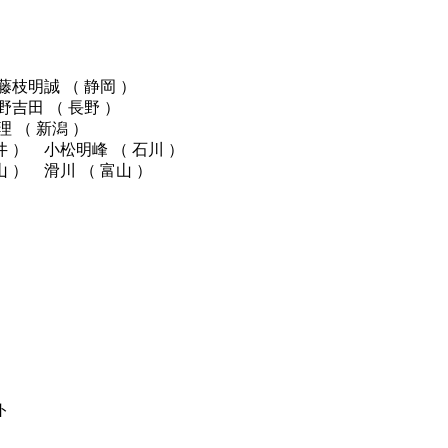
藤枝明誠 （ 静岡 ）
長野吉田 （ 長野 ）
文理 （ 新潟 ）
井 ） 小松明峰 （ 石川 ）
山 ） 滑川 （ 富山 ）
ト