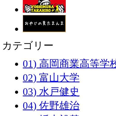
カテゴリー
01) 高岡商業高等学
02) 富山大学
03) 水戸健史
04) 佐野雄治