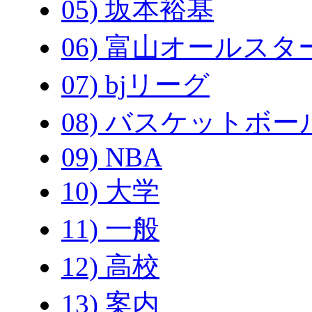
05) 坂本裕基
06) 富山オールスタ
07) bjリーグ
08) バスケットボー
09) NBA
10) 大学
11) 一般
12) 高校
13) 案内