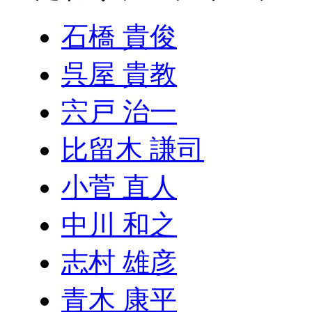
石橋 貴俊
呉屋 貴教
宍戸 治一
比留木 謙司
小菅 直人
中川 和之
志村 雄彦
青木 康平