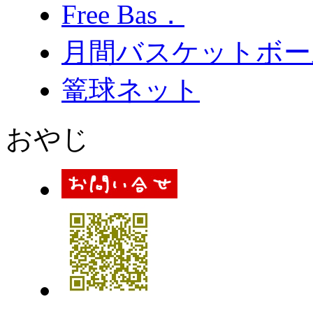
Free Bas．
月間バスケットボー
篭球ネット
おやじ