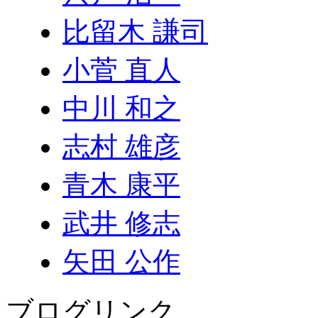
比留木 謙司
小菅 直人
中川 和之
志村 雄彦
青木 康平
武井 修志
矢田 公作
ブログリンク