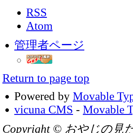
RSS
Atom
管理者ページ
Return to page top
Powered by
Movable Typ
vicuna CMS
-
Movable T
Copyright © おやじの見たまん