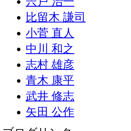
宍戸 治一
比留木 謙司
小菅 直人
中川 和之
志村 雄彦
青木 康平
武井 修志
矢田 公作