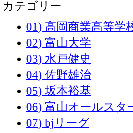
カテゴリー
01) 高岡商業高等学
02) 富山大学
03) 水戸健史
04) 佐野雄治
05) 坂本裕基
06) 富山オールスタ
07) bjリーグ