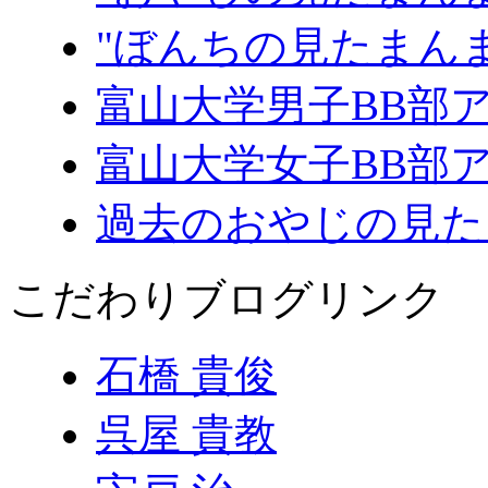
"ぼんちの見たまん
富山大学男子BB部
富山大学女子BB部
過去のおやじの見た
こだわりブログリンク
石橋 貴俊
呉屋 貴教