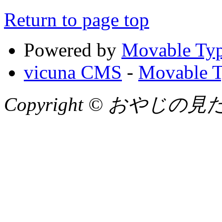
Return to page top
Powered by
Movable Typ
vicuna CMS
-
Movable T
Copyright © おやじの見たまん