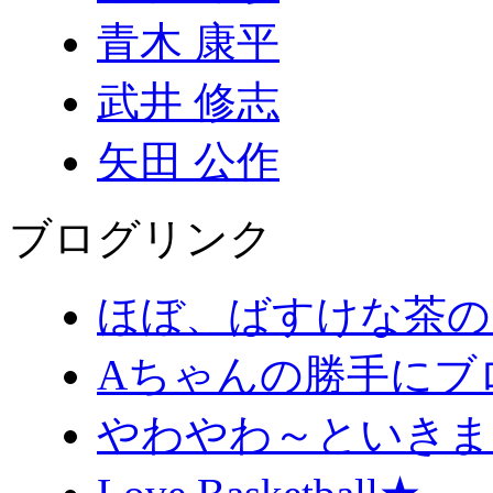
青木 康平
武井 修志
矢田 公作
ブログリンク
ほぼ、ばすけな茶の
Aちゃんの勝手にブ
やわやわ～といきま