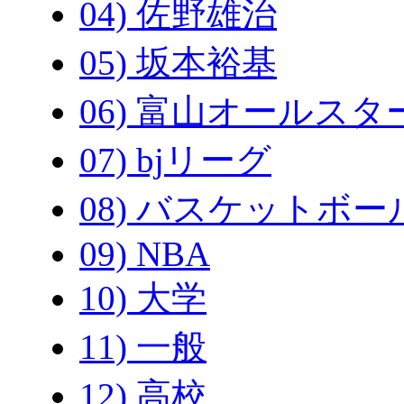
04) 佐野雄治
05) 坂本裕基
06) 富山オールスタ
07) bjリーグ
08) バスケットボー
09) NBA
10) 大学
11) 一般
12) 高校