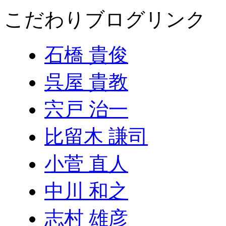
こだわりブログリンク
石橋 貴俊
呉屋 貴教
宍戸 治一
比留木 謙司
小菅 直人
中川 和之
志村 雄彦