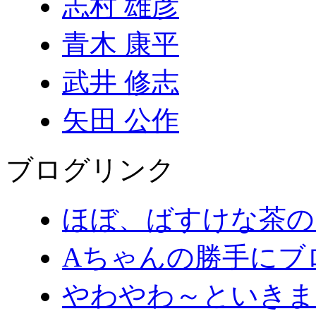
志村 雄彦
青木 康平
武井 修志
矢田 公作
ブログリンク
ほぼ、ばすけな茶の
Aちゃんの勝手にブ
やわやわ～といきま