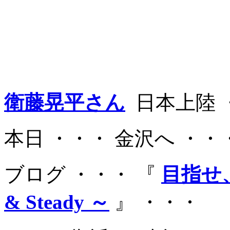
衛藤晃平さん
日本上陸 
本日 ・・・ 金沢へ ・・
ブログ ・・・ 『
目指せ、I
& Steady ～
』 ・・・