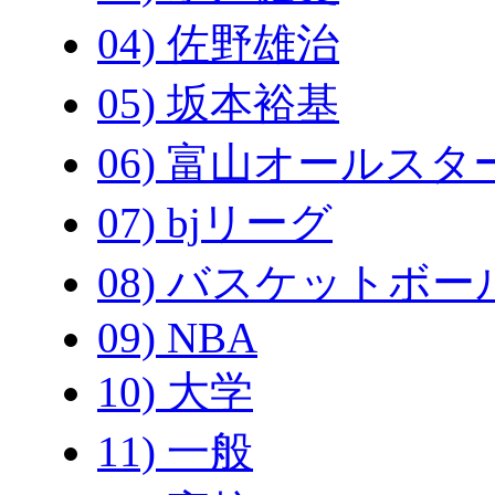
04) 佐野雄治
05) 坂本裕基
06) 富山オールスタ
07) bjリーグ
08) バスケットボー
09) NBA
10) 大学
11) 一般