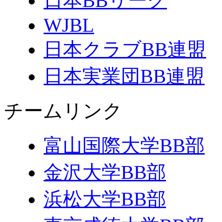
日本BBリーグ
WJBL
日本クラブBB連盟
日本実業団BB連盟
チームリンク
富山国際大学BB部
金沢大学BB部
浜松大学BB部