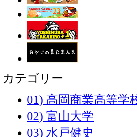
カテゴリー
01) 高岡商業高等学
02) 富山大学
03) 水戸健史