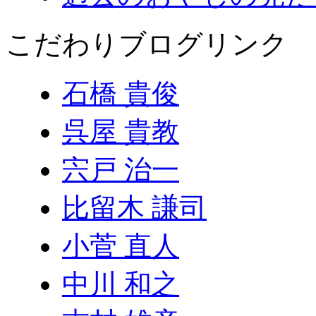
こだわりブログリンク
石橋 貴俊
呉屋 貴教
宍戸 治一
比留木 謙司
小菅 直人
中川 和之