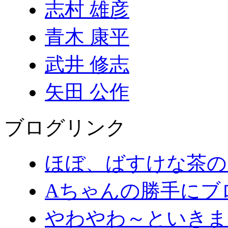
志村 雄彦
青木 康平
武井 修志
矢田 公作
ブログリンク
ほぼ、ばすけな茶の
Aちゃんの勝手にブ
やわやわ～といきま