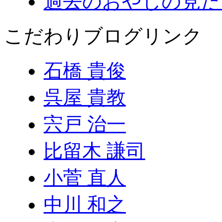
過去のおやじの見た
こだわりブログリンク
石橋 貴俊
呉屋 貴教
宍戸 治一
比留木 謙司
小菅 直人
中川 和之