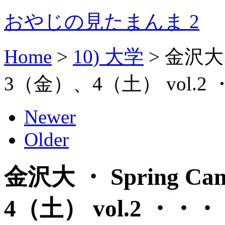
おやじの見たまんま 2
Home
>
10) 大学
>
金沢大 
3（金）、4（土） vol.2
Newer
Older
金沢大 ・ Spring 
4（土） vol.2 ・・・