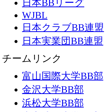
日本BBリーグ
WJBL
日本クラブBB連盟
日本実業団BB連盟
チームリンク
富山国際大学BB部
金沢大学BB部
浜松大学BB部