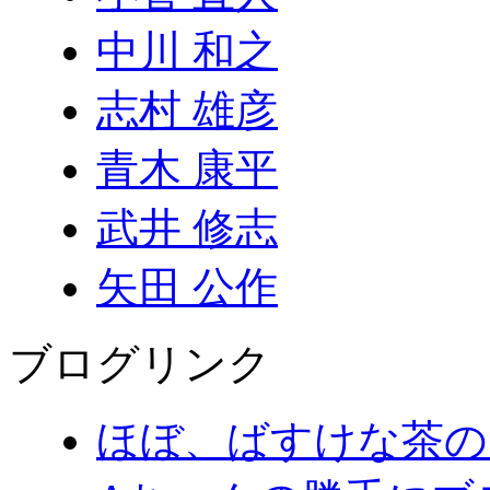
中川 和之
志村 雄彦
青木 康平
武井 修志
矢田 公作
ブログリンク
ほぼ、ばすけな茶の