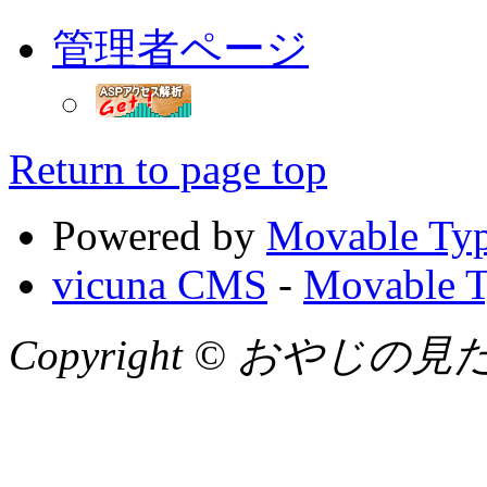
管理者ページ
Return to page top
Powered by
Movable Typ
vicuna CMS
-
Movable T
Copyright © おやじの見たまん