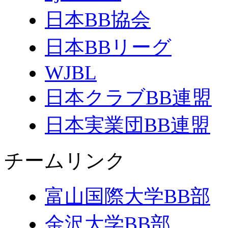
日本BB協会
日本BBリーグ
WJBL
日本クラブBB連盟
日本実業団BB連盟
チームリンク
富山国際大学BB部
金沢大学BB部