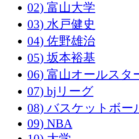
02) 富山大学
03) 水戸健史
04) 佐野雄治
05) 坂本裕基
06) 富山オールスタ
07) bjリーグ
08) バスケットボー
09) NBA
10) 大学