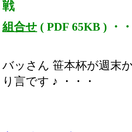
戦
組合せ
( PDF 65KB ) ・
バッさん 笹本杯が週末か
り言です ♪ ・・・