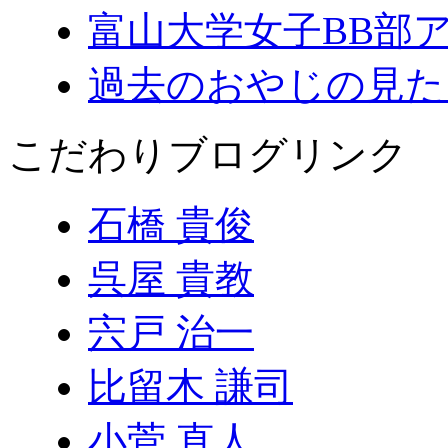
富山大学女子BB部
過去のおやじの見た
こだわりブログリンク
石橋 貴俊
呉屋 貴教
宍戸 治一
比留木 謙司
小菅 直人