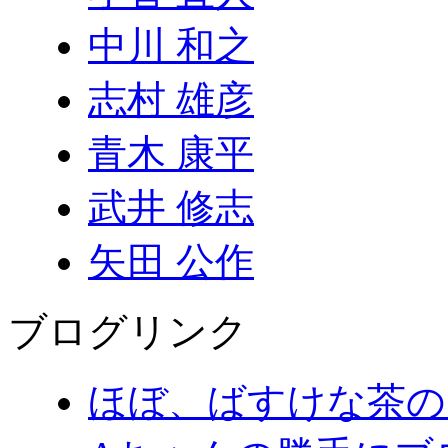
中川 和之
志村 雄彦
青木 康平
武井 修志
矢田 公作
ブログリンク
ほぼ、ばすけな茶の