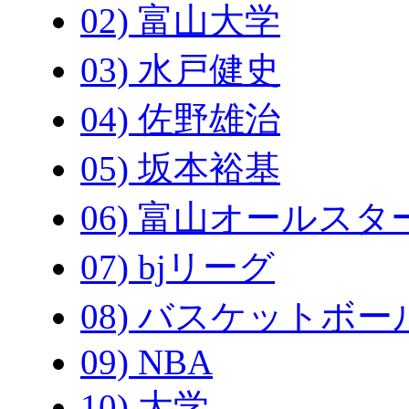
02) 富山大学
03) 水戸健史
04) 佐野雄治
05) 坂本裕基
06) 富山オールスタ
07) bjリーグ
08) バスケットボー
09) NBA
10) 大学