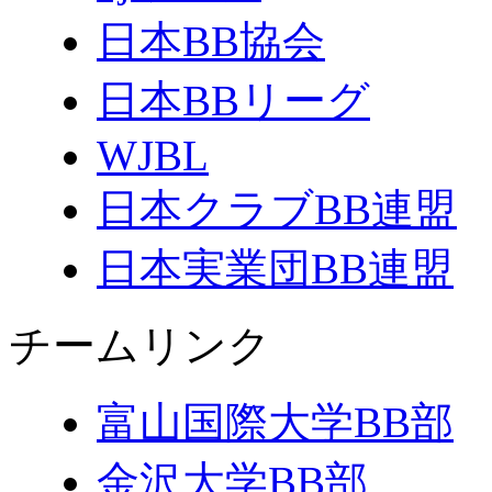
日本BB協会
日本BBリーグ
WJBL
日本クラブBB連盟
日本実業団BB連盟
チームリンク
富山国際大学BB部
金沢大学BB部