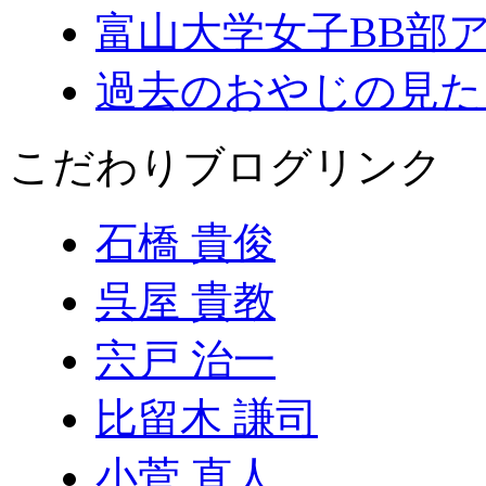
富山大学女子BB部
過去のおやじの見た
こだわりブログリンク
石橋 貴俊
呉屋 貴教
宍戸 治一
比留木 謙司
小菅 直人