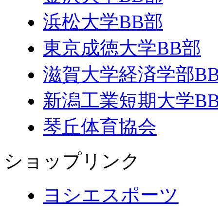
浜松大学BB部
東京成徳大学BB部
滋賀大学経済学部B
新潟工業短期大学B
琴丘体育協会
ショップリンク
ヨシエスポーツ