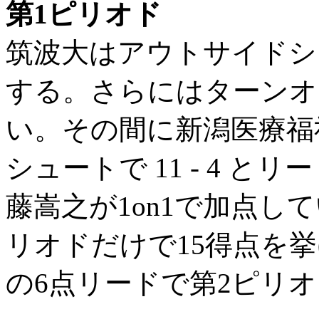
第1ピリオド
筑波大はアウトサイドシ
する。さらにはターンオ
い。その間に新潟医療福祉大
シュートで 11 ‐ 4 とリ
藤嵩之が1on1で加点して
リオドだけで15得点を挙げ
の6点リードで第2ピリ