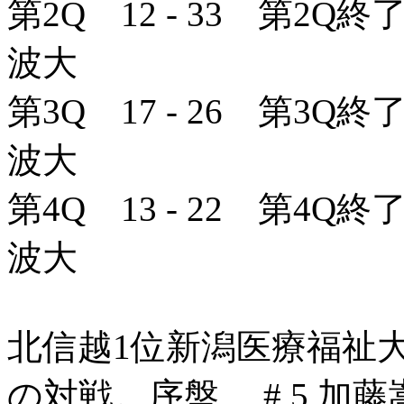
第2Q 12 - 33 第2Q終
波大
第3Q 17 - 26 第3Q終
波大
第4Q 13 - 22 第4Q終
波大
北信越1位新潟医療福祉大 
の対戦。序盤、 # 5 加藤